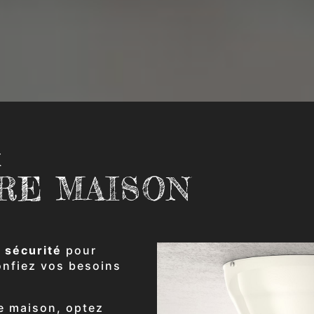
E
RE MAISON
e sécurité
pour
onfiez vos besoins
re maison, optez