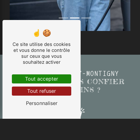
Ce site utilise des cookies
et vous donne le contrôle
sur ceux que vous
souhaitez activer
LANELEC À BILLY-MONTIGNY
Tout accepter
POURQUOI NOUS CONFIER
VOS BESOINS ?
Tout refuser
Personnaliser