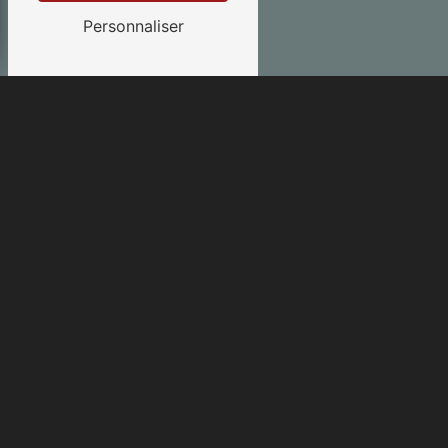
Personnaliser
E-MAIL
contact.lanelec@gmail.com
+
−